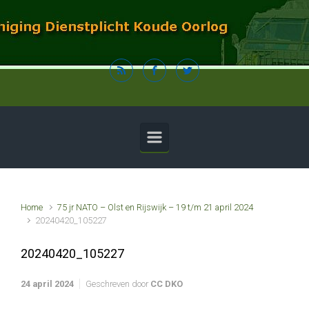
Spring naar de hoofdinhoud
Home
75 jr NATO – Olst en Rijswijk – 19 t/m 21 april 2024
20240420_105227
20240420_105227
24 april 2024
Geschreven door
CC DKO