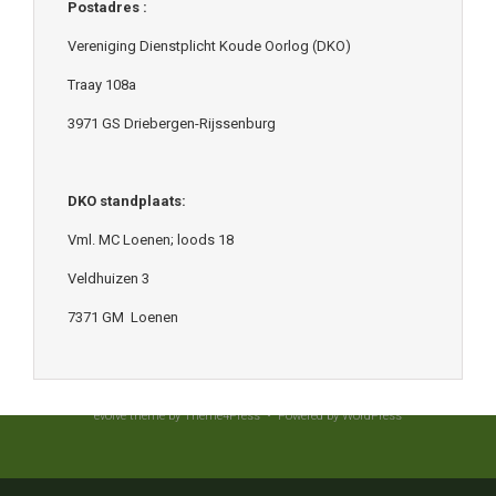
Postadres :
Vereniging Dienstplicht Koude Oorlog (DKO)
Traay 108a
3971 GS Driebergen-Rijssenburg
DKO standplaats:
Vml. MC Loenen; loods 18
Veldhuizen 3
7371 GM Loenen
evolve
theme by Theme4Press • Powered by
WordPress