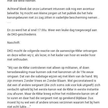
met die witte helmen.
Achteraf bleek dat onze Luitenant intussen ook nog een avontuur
beleefde: hij mocht een kleine jongen uit het publiek die het hele
kanongebeuren niet zo zag zitten in vaderlijke bescherming nemen ..
…..
En zo werd het al snel 17.00u. Weer een leuke dag toegevoegd aan
de DKO-geschiedenis.
Naschrift:
DKO mocht de volgende reactie van de aanwezige KMar ontvangen
en deze willen wij U, als lezer, in het kader van hoor en weder hoor
niet onthouden.
“Wij van de KMar controleren niet alleen op militairen, of doen
terrasbewaking maar kunnen ook met kanonnen uit de 19e eeuw
omgaan. Dat van die sabotage wijzen wij met klem van de hand. Wij
zijn immers Zonder Vrees en Zonder Blaam. Wel geconstateerd is
dat een of andere sergeant (die zich soms ook voor kok uitgeeft) zich
verdacht ophield bij het eerste kanon wat de KMar in eerste instantie
zou afvuren. Maar de KMar kreeg echter het middenste kanon om af
te vuren en daar had die sergeant niet op gerekend blijkbaar. Dus
moest hij nu wel een of andere smoes verzinnen waarom het bij hem
niet echt lukte…..”