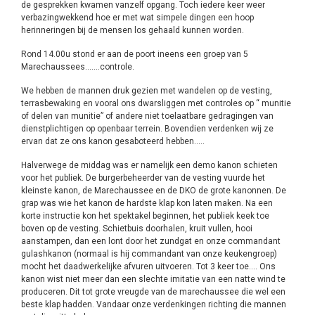
de gesprekken kwamen vanzelf opgang. Toch iedere keer weer
verbazingwekkend hoe er met wat simpele dingen een hoop
herinneringen bij de mensen los gehaald kunnen worden.
Rond 14.00u stond er aan de poort ineens een groep van 5
Marechaussees…….controle.
We hebben de mannen druk gezien met wandelen op de vesting,
terrasbewaking en vooral ons dwarsliggen met controles op “ munitie
of delen van munitie” of andere niet toelaatbare gedragingen van
dienstplichtigen op openbaar terrein. Bovendien verdenken wij ze
ervan dat ze ons kanon gesaboteerd hebben…..
Halverwege de middag was er namelijk een demo kanon schieten
voor het publiek. De burgerbeheerder van de vesting vuurde het
kleinste kanon, de Marechaussee en de DKO de grote kanonnen. De
grap was wie het kanon de hardste klap kon laten maken. Na een
korte instructie kon het spektakel beginnen, het publiek keek toe
boven op de vesting. Schietbuis doorhalen, kruit vullen, hooi
aanstampen, dan een lont door het zundgat en onze commandant
gulashkanon (normaal is hij commandant van onze keukengroep)
mocht het daadwerkelijke afvuren uitvoeren. Tot 3 keer toe…. Ons
kanon wist niet meer dan een slechte imitatie van een natte wind te
produceren. Dit tot grote vreugde van de marechaussee die wel een
beste klap hadden. Vandaar onze verdenkingen richting die mannen