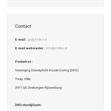
Contact
E-mail :
gc@41dko.nl
E-mail webmaster :
info@41dko.nl
Postadres :
Vereniging Dienstplicht Koude Oorlog (DKO)
Traay 108a
3971 GS Driebergen-Rijssenburg
DKO standplaats: