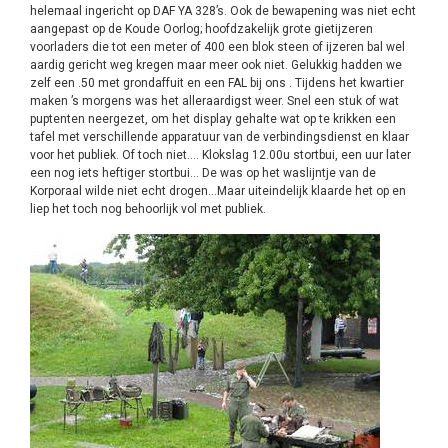
helemaal ingericht op DAF YA 328’s. Ook de bewapening was niet echt
aangepast op de Koude Oorlog; hoofdzakelijk grote gietijzeren
voorladers die tot een meter of 400 een blok steen of ijzeren bal wel
aardig gericht weg kregen maar meer ook niet. Gelukkig hadden we
zelf een .50 met grondaffuit en een FAL bij ons . Tijdens het kwartier
maken ’s morgens was het alleraardigst weer. Snel een stuk of wat
puptenten neergezet, om het display gehalte wat op te krikken een
tafel met verschillende apparatuur van de verbindingsdienst en klaar
voor het publiek. Of toch niet…. Klokslag 12.00u stortbui, een uur later
een nog iets heftiger stortbui… De was op het waslijntje van de
Korporaal wilde niet echt drogen…Maar uiteindelijk klaarde het op en
liep het toch nog behoorlijk vol met publiek.