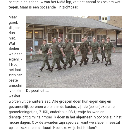
beetje in de schaduw van het NMM ligt, valt het aantal bezoekers wat
tegen. Maar is een opgaande lijn zichtbaar.
Maar
goed,
dit jaar
dus
niet.
Wat
deden
we daar
eigenlijk
? Nou,
het laat
zich het
beste
omschri
De poort uit…..
jven als
wakker
worden uit de winterslaap. Alle groepen doen hun eigen ding en
gezamenlijk oefenen we ons in de basics, zijnde (bollen)exercitie,
gasoefeningetjes, ZHKH, onderhoud PSU, tentje bouwen en
dienstplichtig militair moeilijk doen in het algemeen. Voor ons zijn het
mooie dagen. Ook de avonden zijn speciaal want we slapen meestal
op een kazerne in de buurt. Hoe luxe wil je het hebben?