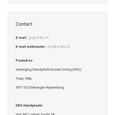
Contact
E-mail :
gc@41dko.nl
E-mail webmaster :
info@41dko.nl
Postadres :
Vereniging Dienstplicht Koude Oorlog (DKO)
Traay 108a
3971 GS Driebergen-Rijssenburg
DKO standplaats:
Vml. MC Loenen; loods 18