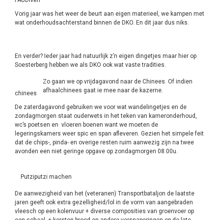
Vorig jaar was het weer de beurt aan eigen materieel, we kampen met
wat onderhoudsachterstand binnen de DKO. En dit jaar dus niks.
En verder? Ieder jaar had natuurlijk z’n eigen dingetjes maar hier op
Soesterberg hebben we als DKO ook wat vaste tradities.
Zo gaan we op vrijdagavond naar de Chinees. Of indien
afhaalchinees gaat ie mee naar de kazerne.
chinees
De zaterdagavond gebruiken we voor wat wandelingetjes en de
zondagmorgen staat ouderwets in het teken van kameronderhoud,
wc’s poetsen en vloeren boenen want we moeten de
legeringskamers weer spic en span afleveren. Gezien het simpele feit
dat de chips-, pinda- en overige resten ruim aanwezig zijn na twee
avonden een niet geringe opgave op zondagmorgen 08.00u.
Putziputzi machen
De aanwezigheid van het (veteranen) Transportbataljon de laatste
jaren geeft ook extra gezelligheid/lol in de vorm van aangebraden
vleesch op een kolenvuur + diverse composities van groenvoer op
een schaal + korsten brood en andere versnaperingen op de late