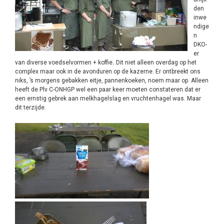
den
inwe
ndige
n
DKO-
er
van diverse voedselvormen + koffie
.
Dit niet alleen overdag op het
complex maar ook in de avonduren op de kazerne. Er ontbreekt ons
niks, ’s morgens gebakken eitje, pannenkoeken, noem maar op. Alleen
heeft de Plv C-ONHGP wel een paar keer moeten constateren dat er
een ernstig gebrek aan melkhagelslag en vruchtenhagel was. Maar
dit terzijde.