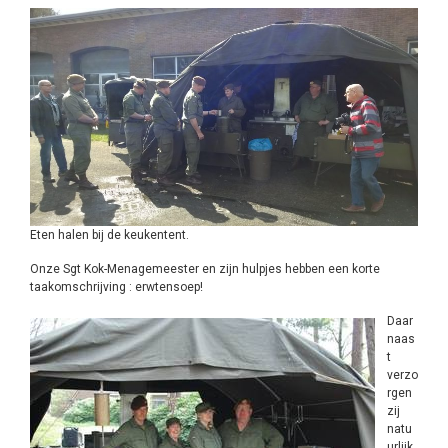
Eten halen bij de keukentent.
Onze Sgt Kok-Menagemeester en zijn hulpjes hebben een korte
taakomschrijving : erwtensoep!
Daar
naas
t
verzo
rgen
zij
natu
urlijk