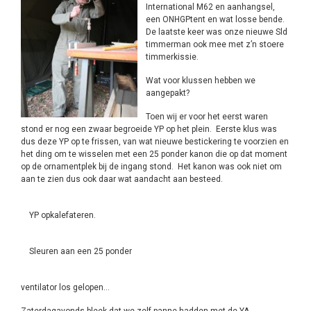
International M62 en aanhangsel,
een ONHGPtent en wat losse bende.
De laatste keer was onze nieuwe Sld
timmerman ook mee met z’n stoere
timmerkissie.
Wat voor klussen hebben we
aangepakt?
Toen wij er voor het eerst waren
stond er nog een zwaar begroeide YP op het plein. Eerste klus was
dus deze YP op te frissen, van wat nieuwe bestickering te voorzien en
het ding om te wisselen met een 25 ponder kanon die op dat moment
op de ornamentplek bij de ingang stond. Het kanon was ook niet om
aan te zien dus ook daar wat aandacht aan besteed.
YP opkalefateren.
Sleuren aan een 25 ponder
ventilator los gelopen…
Zaterdagavonds bleek dat we zelf panne hadden met de YA