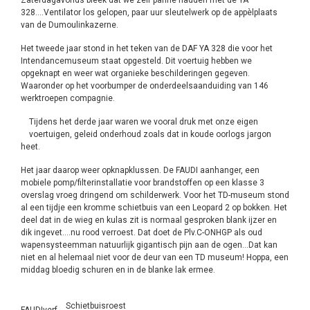
328….Ventilator los gelopen, paar uur sleutelwerk op de appèlplaats
van de Dumoulinkazerne.
Het tweede jaar stond in het teken van de DAF YA 328 die voor het
Intendancemuseum staat opgesteld. Dit voertuig hebben we
opgeknapt en weer wat organieke beschilderingen gegeven.
Waaronder op het voorbumper de onderdeelsaanduiding van 146
werktroepen compagnie.
Tijdens het derde jaar waren we vooral druk met onze eigen
voertuigen, geleid onderhoud zoals dat in koude oorlogs jargon
heet.
Het jaar daarop weer opknapklussen. De FAUDI aanhanger, een
mobiele pomp/filterinstallatie voor brandstoffen op een klasse 3
overslag vroeg dringend om schilderwerk. Voor het TD-museum stond
al een tijdje een kromme schietbuis van een Leopard 2 op bokken. Het
deel dat in de wieg en kulas zit is normaal gesproken blank ijzer en
dik ingevet….nu rood verroest. Dat doet de Plv.C-ONHGP als oud
wapensysteemman natuurlijk gigantisch pijn aan de ogen…Dat kan
niet en al helemaal niet voor de deur van een TD museum! Hoppa, een
middag bloedig schuren en in de blanke lak ermee.
Schietbuisroest
FAUDIverf