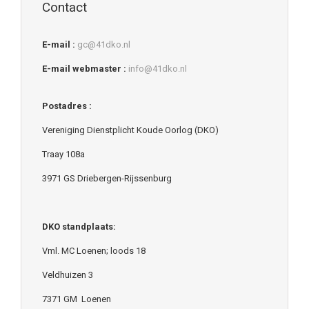
Contact
E-mail :
gc@41dko.nl
E-mail webmaster :
info@41dko.nl
Postadres :
Vereniging Dienstplicht Koude Oorlog (DKO)
Traay 108a
3971 GS Driebergen-Rijssenburg
DKO standplaats:
Vml. MC Loenen; loods 18
Veldhuizen 3
7371 GM Loenen