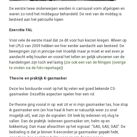
De eerste twee onderwerpen werden in carrousel vorm afgelopen en
waren zo rond het middaguur behandeld. De rest van de middag is
besteed aan het patrouille lopen.
Exercitie FAL
Voor vele de eerste maal dat ze dit voor hun kiezen kregen. Alleen op
het LPLG van 2009 hebben we hier eerder aandacht aan besteed. De
bewegingen zijn in principe niet moeilijk maar je moet er wel even je
aandacht erbij houden en vooral het tellen en gelijk uitvoeren van de
handelingen zijn toch wel lastig (
zie ook een van de filmpjes (overige
te vinden via de foto reportage)
).
Theorie en praktijk K-gasmasker
Deze les borduurde voort op het bij velen wel goed bekende C3-
gasmasker. Dezelfde aspecten spelen hier een rol.
De theorie ging vooral in op: wat zit er in mijn gasmasker tas, hoe stop
ik gasmasker erin (en hoe haal ik hem er natuurlijk weer zo snel
mogelijk uit), wat zijn de signalen. Dit leek bij iedereen vrij vlug te
vallen. Dan de praktijk. Iedereen gasmasker om, helm op en
bokkentuig. Dan maar afwachten op het signaal: “GAS, GAS, GAS”. De
bedoeling is dat je binnen 9-seconden je gasmasker gepakt hebt,