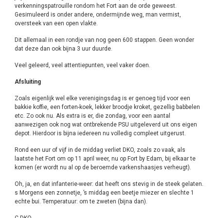
verkenningspatrouille rondom het Fort aan de orde geweest.
Gesimuleerd is onder andere, ondermijnde weg, man vermist,
oversteek van een open vlakte.
Dit allemaal in een rondje van nog geen 600 stappen. Geen wonder
dat deze dan ook bijna 3 uur duurde.
Veel geleerd, veel attentiepunten, veel vaker doen.
Afsluiting
Zoals eigenlijk wel elke verenigingsdag is er genoeg tijd voor een
bakkie koffie, een forten-koek, lekker broodje kroket, gezellig babbelen
etc. Zo ook nu. Als extra is er, die zondag, voor een aantal
aanwezigen ook nog wat ontbrekende PSU uitgeleverd uit ons eigen
depot. Hierdoor is bijna iedereen nu volledig compleet uitgerust.
Rond een uur of vijf in de middag verliet DKO, zoals zo vaak, als
laatste het Fort om op 11 april weer, nu op Fort by Edam, bij elkaar te
komen (er wordt nu al op de beroemde varkenshaasjes verheugt).
Oh, ja, en dat infanterie-weer: dat heeft ons stevig in de steek gelaten.
s Morgens een zonnetje, ’s middag een beetje miezer en slechte 1
echte bui. Temperatuur: om te zweten (bijna dan).