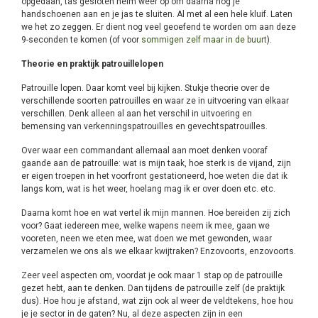
opgedaan, tas gesloten helm weer op om daarna nog je
handschoenen aan en je jas te sluiten. Al met al een hele kluif. Laten
we het zo zeggen. Er dient nog veel geoefend te worden om aan deze
9-seconden te komen (of voor
sommigen zelf maar in de buurt
).
Theorie en praktijk patrouillelopen
Patrouille lopen. Daar komt veel bij kijken. Stukje theorie over de
verschillende soorten patrouilles en waar ze in uitvoering van elkaar
verschillen. Denk alleen al aan het verschil in uitvoering en
bemensing van verkenningspatrouilles en gevechtspatrouilles.
Over waar een commandant allemaal aan moet denken vooraf
gaande aan de patrouille: wat is mijn taak, hoe sterk is de vijand, zijn
er eigen troepen in het voorfront gestationeerd, hoe weten die dat ik
langs kom, wat is het weer, hoelang mag ik er over doen etc. etc.
Daarna komt hoe en wat vertel ik mijn mannen. Hoe bereiden zij zich
voor? Gaat iedereen mee, welke wapens neem ik mee, gaan we
vooreten, neen we eten mee, wat doen we met gewonden, waar
verzamelen we ons als we elkaar kwijtraken? Enzovoorts, enzovoorts.
Zeer veel aspecten om, voordat je ook maar 1 stap op de patrouille
gezet hebt, aan te denken. Dan tijdens de patrouille zelf (de praktijk
dus). Hoe hou je afstand, wat zijn ook al weer de veldtekens, hoe hou
je je sector in de gaten? Nu, al deze aspecten zijn in een