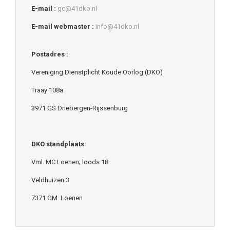
E-mail :
gc@41dko.nl
E-mail webmaster :
info@41dko.nl
Postadres :
Vereniging Dienstplicht Koude Oorlog (DKO)
Traay 108a
3971 GS Driebergen-Rijssenburg
DKO standplaats:
Vml. MC Loenen; loods 18
Veldhuizen 3
7371 GM Loenen