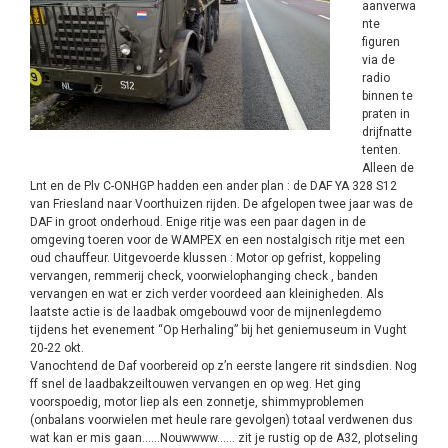
aanverwa
nte
figuren
via de
radio
binnen te
praten in
drijfnatte
tenten.
Alleen de
Lnt en de Plv C-ONHGP hadden een ander plan : de DAF YA 328 S12
van Friesland naar Voorthuizen rijden. De afgelopen twee jaar was de
DAF in groot onderhoud. Enige ritje was een paar dagen in de
omgeving toeren voor de WAMPEX en een nostalgisch ritje met een
oud chauffeur. Uitgevoerde klussen : Motor op gefrist, koppeling
vervangen, remmerij check, voorwielophanging check , banden
vervangen en wat er zich verder voordeed aan kleinigheden. Als
laatste actie is de laadbak omgebouwd voor de mijnenlegdemo
tijdens het evenement “Op Herhaling” bij het geniemuseum in Vught
20-22 okt.
Vanochtend de Daf voorbereid op z’n eerste langere rit sindsdien. Nog
ff snel de laadbakzeiltouwen vervangen en op weg. Het ging
voorspoedig, motor liep als een zonnetje, shimmyproblemen
(onbalans voorwielen met heule rare gevolgen) totaal verdwenen dus
wat kan er mis gaan……Nouwwww…… zit je rustig op de A32, plotseling