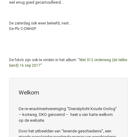
wel errug goed gecamoufleerd….
De zaterdag ook weer beleefd, next…
De Plv C-ONHGP
De foto’s zijn ook te vinden in het album: “
Met S12 onderweg (de lekke
band) 16 sep 2017
“
Welkom
De re-enactmentvereniging “Dienstplicht Koude Oorlog”
– kortweg DKO genoemd – heet u van harte welkom
op de website.
Door het uitbeelden van “levende geschiedenis”, een
steeds populairder wordende manier van geschiedenis