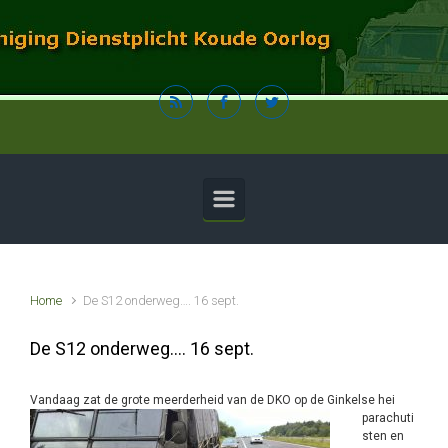
Spring naar de hoofdinhoud
Home
De S12 onderweg…. 16 sept.
De S12 onderweg…. 16 sept.
Vandaag zat de grote meerderheid van de DKO op de Ginkelse hei
parachuti
sten en