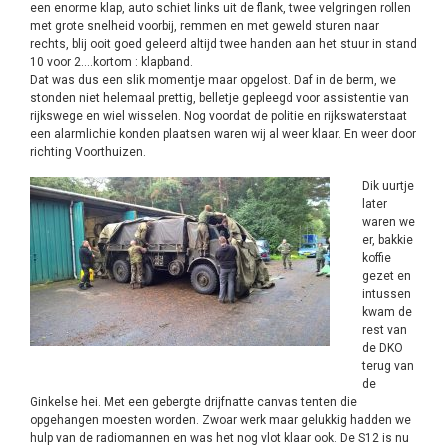
een enorme klap, auto schiet links uit de flank, twee velgringen rollen
met grote snelheid voorbij, remmen en met geweld sturen naar
rechts, blij ooit goed geleerd altijd twee handen aan het stuur in stand
10 voor 2….kortom : klapband.
Dat was dus een slik momentje maar opgelost. Daf in de berm, we
stonden niet helemaal prettig, belletje gepleegd voor assistentie van
rijkswege en wiel wisselen. Nog voordat de politie en rijkswaterstaat
een alarmlichie konden plaatsen waren wij al weer klaar. En weer door
richting Voorthuizen.
Dik uurtje
later
waren we
er, bakkie
koffie
gezet en
intussen
kwam de
rest van
de DKO
terug van
de
Ginkelse hei. Met een gebergte drijfnatte canvas tenten die
opgehangen moesten worden. Zwoar werk maar gelukkig hadden we
hulp van de radiomannen en was het nog vlot klaar ook. De S12 is nu