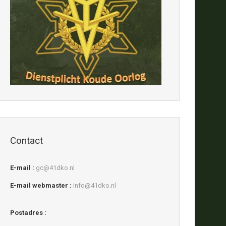
Contact
E-mail :
gc@41dko.nl
E-mail webmaster :
info@41dko.nl
Postadres :