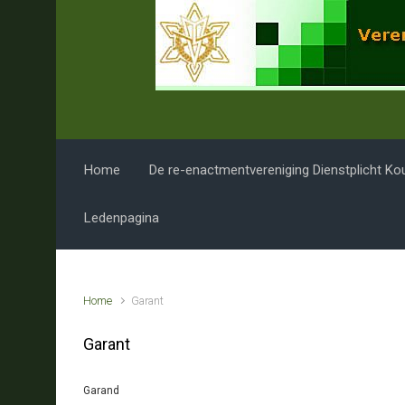
Spring naar de hoofdinhoud
Home
De re-enactmentvereniging Dienstplicht Ko
Ledenpagina
Home
Garant
Garant
Garand