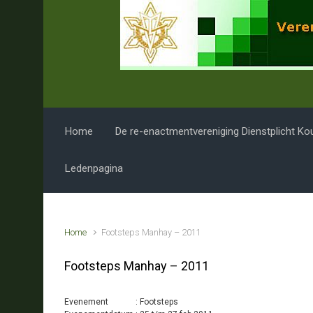
Spring naar de hoofdinhoud
Home
De re-enactmentvereniging Dienstplicht Ko
Ledenpagina
Home
Footsteps Manhay – 2011
Footsteps Manhay – 2011
Evenement : Footsteps