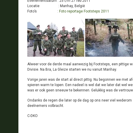
Evenementdatum : 25 t/m 27 feb 2011
Locatie : Manhay, België
Foto’s :
Foto reportage Footsteps 2011
Alweer voor de derde maal aanwezig bij Footsteps, een pittige w
Divisie. Na Bra, La Gleize starten we nu vanuit Manhay.
Vorige jaren was de start al direct pittig. Nu begonnen we met a
spieren warm te lopen. Een nadeel is wel dat we later dat wel
was er ook geen sneeuw te bekennen. Gelukkig was de vertrouw
Ondanks de regen die later op de dag op ons neer viel wederom
deelnemers volbracht.
C-DKO