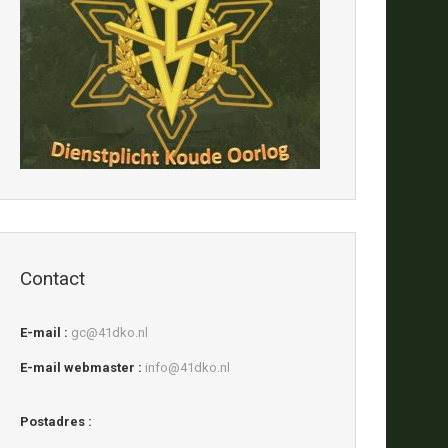
Contact
E-mail :
gc@41dko.nl
E-mail webmaster :
info@41dko.nl
Postadres :