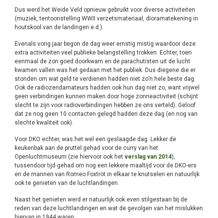
Dus werd het Weide Veld opnieuw gebruikt voor diverse activiteiten
(muziek, tentoonstelling WWII verzetsmateriaal, dioramatekening in
houtskool van de landingen e.d.).
Evenals vorig jaar begon de dag weer ernstig mistig waardoor deze
extra activiteiten veel publieke belangstelling trokken. Echter, toen
eenmaal de zon goed doorkwam en de parachutisten uit de lucht
kwamen vallen was het gedaan met het publiek. Dus diegene die er
stonden om wat geld te verdienen hadden niet zo’n hele beste dag.
Ook de radiozendamateurs hadden ook hun dag niet zo, want vrijwel
geen verbindingen kunnen maken door hoge zonneactiviteit (schijnt
slecht te zijn voor radioverbindingen hebben ze ons verteld). Geloof
dat ze nog geen 10 contacten gelegd hadden deze dag (en nog van
slechte kwaliteit ook).
Voor DKO echter, was het wel een geslaagde dag. Lekker de
keukenbak aan de pruttel gehad voor de curry van het
Openluchtmuseum (zie hiervoor ook het
verslag van 2014
),
tussendoor tijd gehad om nog een lekkere maaltijd voor de DKO-ers
en de mannen van Romeo Foxtrot in elkaar te knutselen en natuurlijk
ook te genieten van de luchtlandingen.
Naast het genieten werd er natuurlijk ook even stilgestaan bij de
reden van deze luchtlandingen en wat de gevolgen van het mislukken
hiervan in 1944 waren.