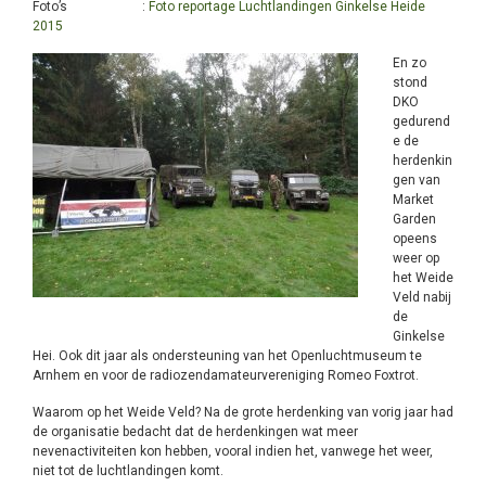
Foto’s :
Foto reportage Luchtlandingen Ginkelse Heide
2015
En zo
stond
DKO
gedurend
e de
herdenkin
gen van
Market
Garden
opeens
weer op
het Weide
Veld nabij
de
Ginkelse
Hei. Ook dit jaar als ondersteuning van het Openluchtmuseum te
Arnhem en voor de radiozendamateurvereniging Romeo Foxtrot.
Waarom op het Weide Veld? Na de grote herdenking van vorig jaar had
de organisatie bedacht dat de herdenkingen wat meer
nevenactiviteiten kon hebben, vooral indien het, vanwege het weer,
niet tot de luchtlandingen komt.