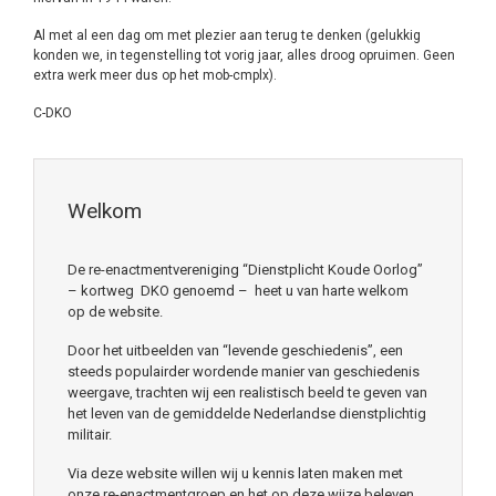
Al met al een dag om met plezier aan terug te denken (gelukkig
konden we, in tegenstelling tot vorig jaar, alles droog opruimen. Geen
extra werk meer dus op het mob-cmplx).
C-DKO
Welkom
De re-enactmentvereniging “Dienstplicht Koude Oorlog”
– kortweg DKO genoemd – heet u van harte welkom
op de website.
Door het uitbeelden van “levende geschiedenis”, een
steeds populairder wordende manier van geschiedenis
weergave, trachten wij een realistisch beeld te geven van
het leven van de gemiddelde Nederlandse dienstplichtig
militair.
Via deze website willen wij u kennis laten maken met
onze re-enactmentgroep en het op deze wijze beleven