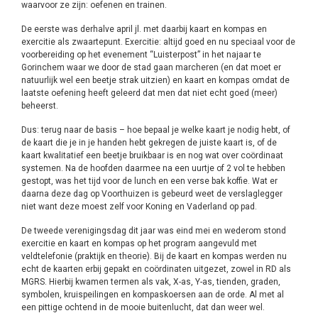
waarvoor ze zijn: oefenen en trainen.
De eerste was derhalve april jl. met daarbij kaart en kompas en
exercitie als zwaartepunt. Exercitie: altijd goed en nu speciaal voor de
voorbereiding op het evenement “Luisterpost” in het najaar te
Gorinchem waar we door de stad gaan marcheren (en dat moet er
natuurlijk wel een beetje strak uitzien) en kaart en kompas omdat de
laatste oefening heeft geleerd dat men dat niet echt goed (meer)
beheerst.
Dus: terug naar de basis – hoe bepaal je welke kaart je nodig hebt, of
de kaart die je in je handen hebt gekregen de juiste kaart is, of de
kaart kwalitatief een beetje bruikbaar is en nog wat over coördinaat
systemen. Na de hoofden daarmee na een uurtje of 2 vol te hebben
gestopt, was het tijd voor de lunch en een verse bak koffie. Wat er
daarna deze dag op Voorthuizen is gebeurd weet de verslaglegger
niet want deze moest zelf voor Koning en Vaderland op pad.
De tweede verenigingsdag dit jaar was eind mei en wederom stond
exercitie en kaart en kompas op het program aangevuld met
veldtelefonie (praktijk en theorie). Bij de kaart en kompas werden nu
echt de kaarten erbij gepakt en coördinaten uitgezet, zowel in RD als
MGRS. Hierbij kwamen termen als vak, X-as, Y-as, tienden, graden,
symbolen, kruispeilingen en kompaskoersen aan de orde. Al met al
een pittige ochtend in de mooie buitenlucht, dat dan weer wel.