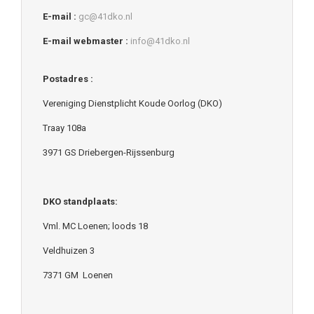
E-mail :
gc@41dko.nl
E-mail webmaster :
info@41dko.nl
Postadres :
Vereniging Dienstplicht Koude Oorlog (DKO)
Traay 108a
3971 GS Driebergen-Rijssenburg
DKO standplaats:
Vml. MC Loenen; loods 18
Veldhuizen 3
7371 GM Loenen