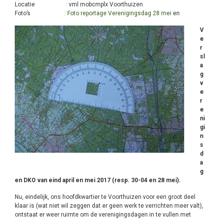
Locatie : vml mobcmplx Voorthuizen
Foto’s :
Foto reportage Verenigingsdag 28 mei
en
V
e
r
sl
a
g
v
e
r
e
ni
gi
n
s
d
a
g
en DKO van eind april en mei 2017 (resp. 30-04 en 28 mei).
Nu, eindelijk, ons hoofdkwartier te Voorthuizen voor een groot deel
klaar is (wat niet wil zeggen dat er geen werk te verrichten meer valt),
ontstaat er weer ruimte om de verenigingsdagen in te vullen met