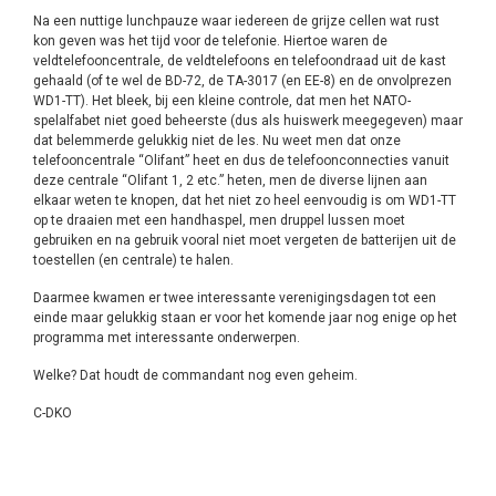
Na een nuttige lunchpauze waar iedereen de grijze cellen wat rust
kon geven was het tijd voor de telefonie. Hiertoe waren de
veldtelefooncentrale, de veldtelefoons en telefoondraad uit de kast
gehaald (of te wel de BD-72, de TA-3017 (en EE-8) en de onvolprezen
WD1-TT). Het bleek, bij een kleine controle, dat men het NATO-
spelalfabet niet goed beheerste (dus als huiswerk meegegeven) maar
dat belemmerde gelukkig niet de les. Nu weet men dat onze
telefooncentrale “Olifant” heet en dus de telefoonconnecties vanuit
deze centrale “Olifant 1, 2 etc.” heten, men de diverse lijnen aan
elkaar weten te knopen, dat het niet zo heel eenvoudig is om WD1-TT
op te draaien met een handhaspel, men druppel lussen moet
gebruiken en na gebruik vooral niet moet vergeten de batterijen uit de
toestellen (en centrale) te halen.
Daarmee kwamen er twee interessante verenigingsdagen tot een
einde maar gelukkig staan er voor het komende jaar nog enige op het
programma met interessante onderwerpen.
Welke? Dat houdt de commandant nog even geheim.
C-DKO