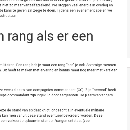
er een collega verzamelaar is of een goede vriend van je (of beide).
dus niet zo maar vanzelfsprekend. We stoppen veel energie in overleg en
e kans te geven z’n zegje te doen. Tijdens een evenement spelen we
structuur.
n rang als er een
militairen. Een rang heb je maar een rang “ben” je ook. Sommige mensen
rden. Dit heeft te maken met ervaring en kennis maar nog meer met karakter.
ze vervuld de rol van compagnies commandant (CC). Zijn “second” heeft
groeps-commandant zijn ingevuld door sergeanten. De plaatsvervangers
eze de stand van soldaat krijgt, ongeacht zijn eventuele militaire
tie kan men vanuit deze stand eventueel bevorderd worden. Deze
 een verkeerde opbouw in standen/rangen ontstaat (veel