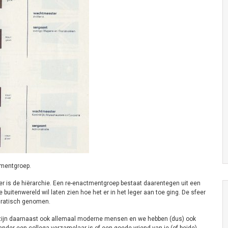
tmentgroep.
r is de hiërarchie. Een re-enactmentgroep bestaat daarentegen uit een
uitenwereld wil laten zien hoe het er in het leger aan toe ging. De sfeer
cratisch genomen.
j zijn daarnaast ook allemaal moderne mensen en we hebben (dus) ook