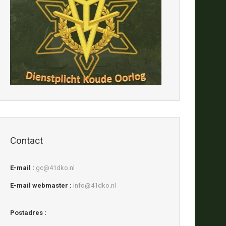
Contact
E-mail :
gc@41dko.nl
E-mail webmaster :
info@41dko.nl
Postadres :