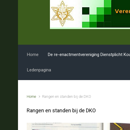
Spring naar de hoofdinhoud
Home
De re-enactmentvereniging Dienstplicht Ko
Ledenpagina
Home
Rangen en standen bij de DKO
Rangen en standen bij de DKO