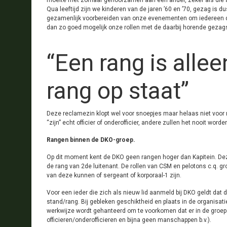
moeite met zomaar gehoorzamen aan een ander, zeker als die and
Qua leeftijd zijn we kinderen van de jaren ’60 en ’70, gezag is 
gezamenlijk voorbereiden van onze evenementen om iedereen d
dan zo goed mogelijk onze rollen met de daarbij horende gezags
“Een rang is allee
rang op staat”
Deze reclamezin klopt wel voor snoepjes maar helaas niet voor 
“zijn” echt officier of onderofficier, andere zullen het nooit wo
Rangen binnen de DKO-groep.
Op dit moment kent de DKO geen rangen hoger dan Kapitein. De
de rang van 2de luitenant. De rollen van CSM en pelotons c.q. 
van deze kunnen of sergeant of korporaal-1 zijn.
Voor een ieder die zich als nieuw lid aanmeld bij DKO geldt dat d
stand/rang. Bij gebleken geschiktheid en plaats in de organisa
werkwijze wordt gehanteerd om te voorkomen dat er in de groep
officieren/onderofficieren en bijna geen manschappen b.v.).