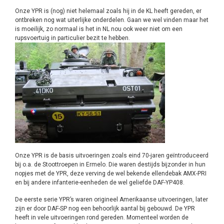
Onze YPR is (nog) niet helemaal zoals hij in de KL heeft gereden, er
ontbreken nog wat uiterlijke onderdelen. Gaan we wel vinden maar het
is moeilijk, zo normaal is het in NL nou ook weer niet om een
rupsvoertuig in particulier bezit te hebben.
Onze YPR is de basis uitvoeringen zoals eind 70-jaren geïntroduceerd
bij o.a. de Stoottroepen in Ermelo. Die waren destijds bijzonder in hun
nopjes met de YPR, deze verving de wel bekende ellendebak AMX-PRI
en bij andere infanterie-eenheden de wel geliefde DAF-YP408.
De eerste serie YPR’s waren origineel Amerikaanse uitvoeringen, later
zijn er door DAF-SP nog een behoorlijk aantal bij gebouwd. De YPR
heeft in vele uitvoeringen rond gereden. Momenteel worden de