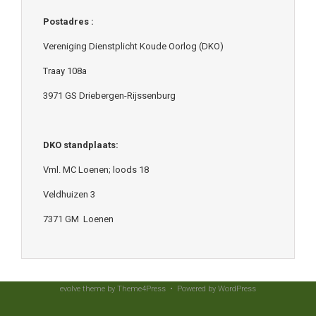
Postadres :
Vereniging Dienstplicht Koude Oorlog (DKO)
Traay 108a
3971 GS Driebergen-Rijssenburg
DKO standplaats:
Vml. MC Loenen; loods 18
Veldhuizen 3
7371 GM Loenen
evolve
theme by Theme4Press • Powered by
WordPress