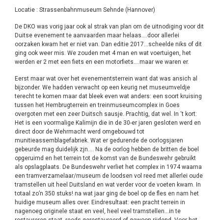
Locatie : Strassenbahnmuseum Sehnde (Hannover)
De DKO was vorig jaar ook al strak van plan om de uitnodiging voor dit
Duitse evenement te aanvaarden maar helaas….door allerlei
oorzaken kwam het er niet van. Dan editie 2017…scheelde niks of dit
ging ook weer mis. We zouden met 4 man en wat voertuigen, het
werden er 2 met een fiets en een motorfiets….maar we waren er.
Eerst maar wat over het evenementsterrein want dat was ansich al
bijzonder. We hadden verwacht op een keurig net museumveldje
terecht te komen maar dat bleek even wat anders: een soort kruising
tussen het Hembrugterrein en treinmuseumcomplex in Goes
overgoten met een zeer Duitsch sausje. Prachtig, dat wel. In ‘t kort:
Het is een voormalige Kalimijn die in de 30-er jaren gesloten werd en
direct door de Wehrmacht werd omgebouwd tot
munitieassemblagefabriek. Wat er gedurende de oorlogsjaren
gebeurde mag duidelijk zjn…. Na de oorlog hebben de britten de boel
opgeruimd en het terrein tot de komst van de Bundeswehr gebruikt
als opslagplaats. De Bundeswehr verliet het complex in 1974 waarna
een tramverzamelaar/museum de loodsen vol reed met allerlei oude
tramstellen uit heel Duitsland en wat verder voor de voeten kwam. In
totaal zo’n 350 stuks! na wat jaar ging de boel op de fles en nam het
huidige museum alles over. Eindresultaat: een pracht terrein in
nagenoeg originele staat en veel, heel veel tramstellen…in te