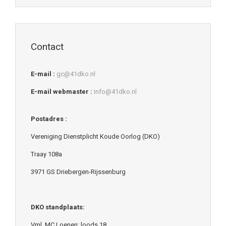
Contact
E-mail :
gc@41dko.nl
E-mail webmaster :
info@41dko.nl
Postadres :
Vereniging Dienstplicht Koude Oorlog (DKO)
Traay 108a
3971 GS Driebergen-Rijssenburg
DKO standplaats:
Vml. MC Loenen; loods 18