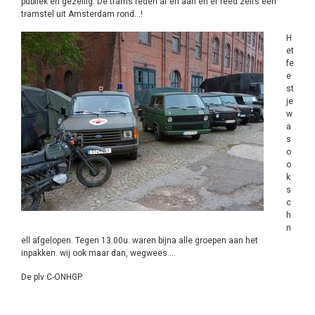
publiek en gezellig. De trams reden af en aan en er reed zelfs een
tramstel uit Amsterdam rond…!
H
et
fe
e
st
je
w
a
s
o
o
k
s
c
h
n
ell afgelopen. Tegen 13.00u. waren bijna alle groepen aan het
inpakken. wij ook maar dan, wegwees….
De plv C-ONHGP.