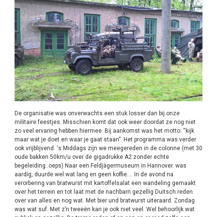
De organisatie was onverwachts een stuk losser dan bij onze
militaire feestjes. Misschien komt dat ook weer doordat ze nog niet
zo veel ervaring hebben hiermee. Bij aankomst was het motto: “kijk
maar wat je doet en waar je gaat staan”. Het programma was verder
ook vrijblijvend. ‘s Middags zijn we meegereden in de colonne (met 30
oude bakken 50km/u over de gigadrukke A2 zonder echte
begeleiding..oeps) Naar een Feldjägermuseum in Hannover. was
aardig, duurde wel wat lang en geen koffie…. In de avond na
verorbering van bratwurst mit kartoffelsalat een wandeling gemaakt
over het terrein en tot laat met de nachbarn gezellig Duitsch reden
over van alles en nog wat. Met bier und bratwurst uiteraard. Zondag
was wat suf. Met z’n tweeën kan je ook niet veel. Wel behoorlijk wat