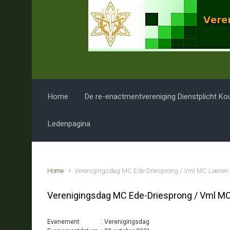
Spring naar de hoofdinhoud
Home
De re-enactmentvereniging Dienstplicht Ko
Ledenpagina
Home
Verenigingsdag MC Ede-Driesprong / Vml MC Loenen 
Verenigingsdag MC Ede-Driesprong / Vml MC
Evenement : Verenigingsdag