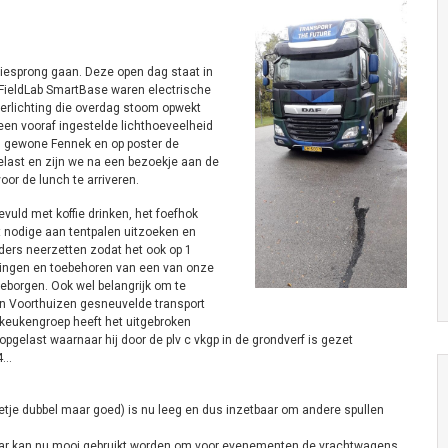
esprong gaan. Deze open dag staat in
 FieldLab SmartBase waren electrische
verlichting die overdag stoom opwekt
een vooraf ingestelde lichthoeveelheid
n gewone Fennek en op poster de
elast en zijn we na een bezoekje aan de
or de lunch te arriveren.
vuld met koffie drinken, het foefhok
t nodige aan tentpalen uitzoeken en
ers neerzetten zodat het ook op 1
haringen en toebehoren van een van onze
eborgen. Ook wel belangrijk om te
in Voorthuizen gesneuvelde transport
t keukengroep heeft het uitgebroken
pgelast waarnaar hij door de plv c vkgp in de grondverf is gezet
14…
eetje dubbel maar goed) is nu leeg en dus inzetbaar om andere spullen
 kar kan nu mooi gebruikt worden om voor evenementen de vrachtwagens