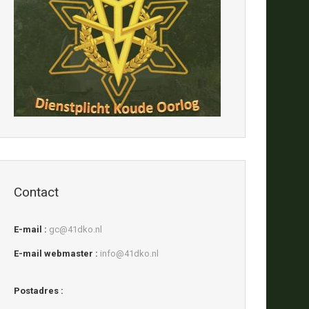
Contact
E-mail :
gc@41dko.nl
E-mail webmaster :
info@41dko.nl
Postadres :