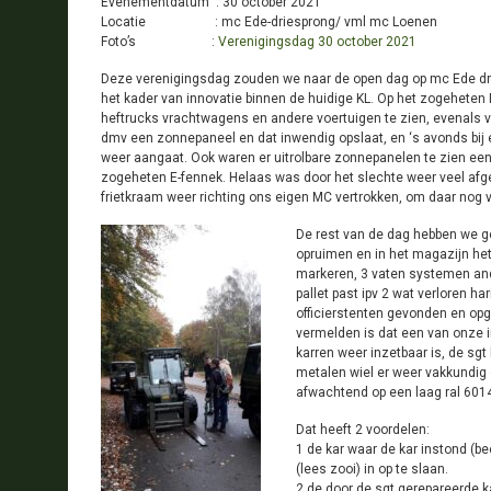
Evenementdatum : 30 october 2021
Locatie : mc Ede-driesprong/ vml mc Loenen
Foto’s :
Verenigingsdag 30 october 2021
Deze verenigingsdag zouden we naar de open dag op mc Ede dri
het kader van innovatie binnen de huidige KL. Op het zogeheten
heftrucks vrachtwagens en andere voertuigen te zien, evenals 
dmv een zonnepaneel en dat inwendig opslaat, en ‘s avonds bij 
weer aangaat. Ook waren er uitrolbare zonnepanelen te zien ee
zogeheten E-fennek. Helaas was door het slechte weer veel afg
frietkraam weer richting ons eigen MC vertrokken, om daar nog vo
De rest van de dag hebben we ge
opruimen en in het magazijn he
markeren, 3 vaten systemen and
pallet past ipv 2 wat verloren 
officierstenten gevonden en opg
vermelden is dat een van onze 
karren weer inzetbaar is, de sg
metalen wiel er weer vakkundig o
afwachtend op een laag ral 60
Dat heeft 2 voordelen:
1 de kar waar de kar instond (b
(lees zooi) in op te slaan.
2 de door de sgt gerepareerde