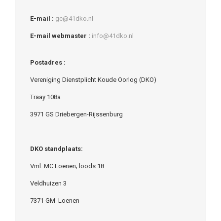
E-mail :
gc@41dko.nl
E-mail webmaster :
info@41dko.nl
Postadres :
Vereniging Dienstplicht Koude Oorlog (DKO)
Traay 108a
3971 GS Driebergen-Rijssenburg
DKO standplaats:
Vml. MC Loenen; loods 18
Veldhuizen 3
7371 GM Loenen