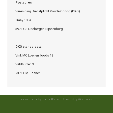
Postadres :
Vereniging Dienstplicht Koude Oorlog (DKO)
Traay 108a
3971 GS Driebergen-Rijssenburg
DKO standplaats:
Vml. MC Loenen; loods 18
Veldhuizen 3
7371 GM Loenen
evolve
theme by Theme4Press • Powered by
WordPress