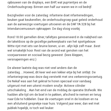
opbouwen van de displays, een BHP, wat pup-tentjes en de
Onderhoudsgroep. Binnen een half uur waren we in vol bedrijf.
Bezigheden voor de zaterdag: infanterie doet infanteriedingen,
keuken gaat keukerellen, de onderhoudsgroep gaat geleid onderhoud
aan de aanwezige voertuigen uitvoeren en de DAF YA 328 bij het
Intendancemuseum opknappen. De dag vloog voorbij.
Rond 18.00 gamellen diner, tafeltjes gereserveerd in de nabijheid van
de takeldoos op de gezellige parkeerplaats van het sportgebouw.
Witte rijst met iets van bruine bonen, ui en…afijn kijk zelf maar…Best
wel smakelijk hoor. Rest van de avond wat genoten van het
voorjaarsweer en sociaal bezig geweest. (lees kleppen,
versnaperingen enz.)
De alweer laatste dag was niet veel anders dan de
zaterdag…..Hoewel, dit keer wel een lekker eitje bij het ontbijt. De
infanteriegroep was deze dag versterkt met ons verkenningsvoertuig.
De Nekaf was aan het geknal te horen speciaal voor vandaag
uitgerust met een uiterst modern snufje: Actieve cilinder
uitschakeling….Aan het eind van de middag de operatie Stofwolk. We
hadden alle tijd om de boel in te pakken, afscheid te nemen en terug
naar Ede te hobbelen. Daar de voertuigen snel in de loodsen en na
een afsluitend gesprekje naar huis. Volgend jaar weer, dan wel met
publiek hopelijk, is toch wel leuker.