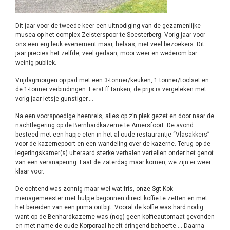
Dit jaar voor de tweede keer een uitnodiging van de gezamenlijke
musea op het complex Zeisterspoor te Soesterberg. Vorig jaar voor
ons een erg leuk evenement maar, helaas, niet veel bezoekers. Dit
jaar precies het zelfde, veel gedaan, mooi weer en wederom bar
weinig publiek.
Vrijdagmorgen op pad met een 3-tonner/keuken, 1 tonner/toolset en
de 1-tonner verbindingen. Eerst ff tanken, de prijs is vergeleken met
vorig jaar ietsje gunstiger….
Na een voorspoedige heenreis, alles op z’n plek gezet en door naar de
nachtlegering op de Bernhardkazerne te Amersfoort. De avond
besteed met een hapje eten in het al oude restaurantje “Vlasakkers”
voor de kazernepoort en een wandeling over de kazerne. Terug op de
legeringskamer(s) uiteraard sterke verhalen vertellen onder het genot
van een versnapering. Laat de zaterdag maar komen, we zijn er weer
klaar voor.
De ochtend was zonnig maar wel wat fris, onze Sgt Kok-
menagemeester met hulpje begonnen direct koffie te zetten en met
het bereiden van een prima ontbijt. Vooral de koffie was hard nodig
want op de Benhardkazerne was (nog) geen koffieautomaat gevonden
en met name de oude Korporaal heeft dringend behoefte…. Daarna