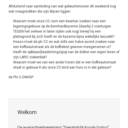
Afsluitend naar aanleiding van wat gebeurtenissen dit weekend nog
wat vraagstukken die zijn blijven liggen:
Waarom moet onze CC ruim een kwartier zoeken naar een
legeringsgebouw op de Bernhardkazerne (daarbij 2 voertuigen
TEGEN het verkeer in laten rijden ook nog) terwijl hij een
plattegrond bij zich heeft en de kazerne bijna wekelijks bezoekt?
Hoezo moet de plv CC en wat sld’s een halve avond zoeken naar
een koffieautomaat als de koffiekist gewoon meegenomen is?
Heeft de opblaas(beademings)pop van de dokter een eigen leven of
zijn LARO ziekenbak?
Waarom moet we van een ander horen dat er een koffieautomaat
staat in gebouw K als onze CC kind aan huis is in dat gebouw?
de Plv C-ONHGP
Welkom
De re-enactmentvereniging “Dienstplicht Koude Oorlog”