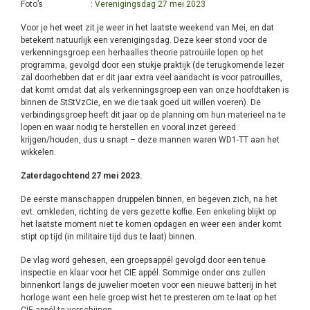
Foto’s :
Verenigingsdag 27 mei 2023
Voor je het weet zit je weer in het laatste weekend van Mei, en dat
betekent natuurlijk een verenigingsdag. Deze keer stond voor de
verkenningsgroep een herhaalles theorie patrouiile lopen op het
programma, gevolgd door een stukje praktijk (de terugkomende lezer
zal doorhebben dat er dit jaar extra veel aandacht is voor patrouilles,
dat komt omdat dat als verkenningsgroep een van onze hoofdtaken is
binnen de StStVzCie, en we die taak goed uit willen voeren). De
verbindingsgroep heeft dit jaar op de planning om hun materieel na te
lopen en waar nodig te herstellen en vooral inzet gereed
krijgen/houden, dus u snapt – deze mannen waren WD1-TT aan het
wikkelen.
Zaterdagochtend 27 mei 2023.
De eerste manschappen druppelen binnen, en begeven zich, na het
evt. omkleden, richting de vers gezette koffie. Een enkeling blijkt op
het laatste moment niet te komen opdagen en weer een ander komt
stipt op tijd (in militaire tijd dus te laat) binnen.
De vlag word gehesen, een groepsappél gevolgd door een tenue
inspectie en klaar voor het CIE appél. Sommige onder ons zullen
binnenkort langs de juwelier moeten voor een nieuwe batterij in het
horloge want een hele groep wist het te presteren om te laat op het