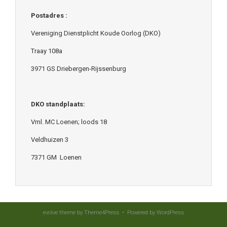
Postadres :
Vereniging Dienstplicht Koude Oorlog (DKO)
Traay 108a
3971 GS Driebergen-Rijssenburg
DKO standplaats:
Vml. MC Loenen; loods 18
Veldhuizen 3
7371 GM Loenen
evolve
theme by Theme4Press • Powered by
WordPress