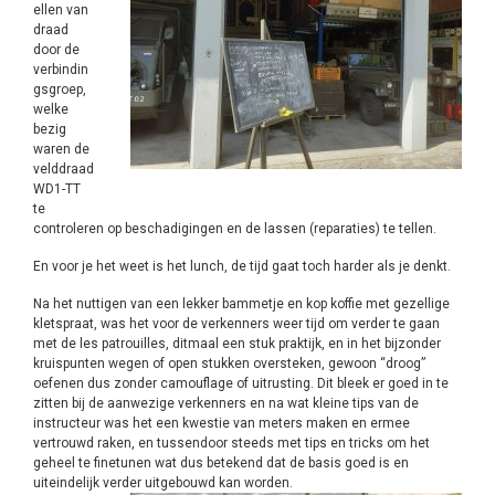
ellen van
draad
door de
verbindin
gsgroep,
welke
bezig
waren de
velddraad
WD1-TT
te
controleren op beschadigingen en de lassen (reparaties) te tellen.
En voor je het weet is het lunch, de tijd gaat toch harder als je denkt.
Na het nuttigen van een lekker bammetje en kop koffie met gezellige
kletspraat, was het voor de verkenners weer tijd om verder te gaan
met de les patrouilles, ditmaal een stuk praktijk, en in het bijzonder
kruispunten wegen of open stukken oversteken, gewoon “droog”
oefenen dus zonder camouflage of uitrusting. Dit bleek er goed in te
zitten bij de aanwezige verkenners en na wat kleine tips van de
instructeur was het een kwestie van meters maken en ermee
vertrouwd raken, en tussendoor steeds met tips en tricks om het
geheel te finetunen wat dus betekend dat de basis goed is en
uiteindelijk verder uitgebouwd kan worden.