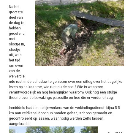
Na het
grootste
deel van
de dag te
hebben
geoefend
met
slootje in,
slootje
uit, was
het tijd
om even
van de
welverdie
nde rust in de schaduw te genieten over een uitleg over het dagelijks
leven op de kazerne, wie runt nu de boel? Wie is waarvoor
verantwoordelijk en nog belangrijker, waarom? Ook nog een stukje
theorie over de bewakings patrouille en hoe die er verder uitzag.
Inmiddels hadden de lijnwerkers van de verbindingsdienst bijna 5.5
km aan veldkabel door hun handen gehad, schoon gemaakt en
gecontroleerd op lassen, waar nodig werden zelfs lassen
aangebracht.