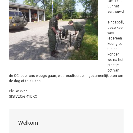
Om 1700
uur het
vertrouwd
e
eindappél,
deze keer
was
iedereen
keurig op
tijd en
konden
we na het
praatje
pot van
de CC ieder ons weegs gaan, wat resulteerde in gezamenlijk eten om
de dag af te sluiten.
Plv Gc vkgp
StStVzCie 41DKO
Welkom