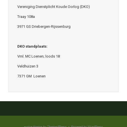
Vereniging Dienstplicht Koude Oorlog (DKO)
Traay 108a
3971 GS Driebergen-Rijssenburg
DKO standplaats:
Vml. MC Loenen; loods 18
Veldhuizen 3
7371 GM Loenen
evolve
theme by Theme4Press • Powered by
WordPress