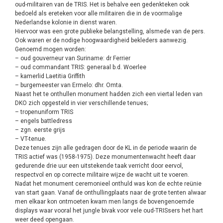
oud-militairen van de TRIS. Het is behalve een gedenkteken ook
bedoeld als ereteken voor alle militairen die in de voormalige
Nederlandse kolonie in dienst waren.
Hiervoor was een grote publieke belangstelling, alsmede van de pers.
Ook waren er de nodige hoogwaardigheid bekleders aanwezig.
Genoemd mogen worden:
– oud gouverneur van Suriname: dr Ferrier
– oud commandant TRIS: generaal b.d. Woerlee
– kamerlid Laetitia Griffith
– burgemeester van Ermelo: dhr. Omta.
Naast het te onthullen monument hadden zich een viertal leden van
DKO zich opgesteld in vier verschillende tenues;
– tropenuniform TRIS
– engels battledress
– zgn. eerste grijs
– VT-tenue.
Deze tenues zijn alle gedragen door de KL in de periode waarin de
TRIS actief was (1958-1975). Deze monumentenwacht heeft daar
gedurende drie uur een uitstekende taak verricht door eervol,
respectvol en op correcte militaire wijze de wacht uit te voeren.
Nadat het monument ceremonieel onthuld was kon de echte reünie
van start gaan. Vanaf de onthullingplaats naar de grote tenten alwaar
men elkaar kon ontmoeten kwam men langs de bovengenoemde
displays waar vooral het jungle bivak voor vele oud-TRISsers het hart
weer deed opengaan.