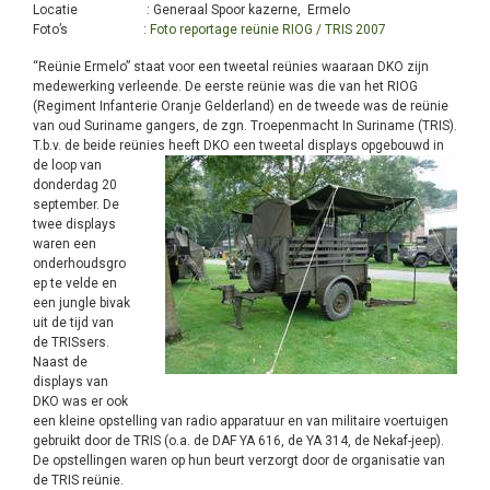
Locatie : Generaal Spoor kazerne, Ermelo
Foto’s :
Foto reportage reünie RIOG / TRIS 2007
“Reünie Ermelo” staat voor een tweetal reünies waaraan DKO zijn
medewerking verleende. De eerste reünie was die van het RIOG
(Regiment Infanterie Oranje Gelderland) en de tweede was de reünie
van oud Suriname gangers, de zgn. Troepenmacht In Suriname (TRIS).
T.b.v. de beide reünies heeft DKO een tweetal displays opgebouwd in
de
loop van
donderdag 20
september. De
twee displays
waren een
onderhoudsgro
ep te velde en
een jungle bivak
uit de tijd van
de TRISsers.
Naast de
displays van
DKO was er ook
een kleine opstelling van radio apparatuur en van militaire voertuigen
gebruikt door de TRIS (o.a. de DAF YA 616, de YA 314, de Nekaf-jeep).
De opstellingen waren op hun beurt verzorgt door de organisatie van
de TRIS reünie.