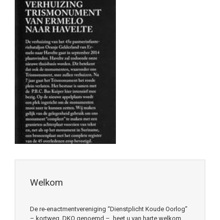
Welkom
De re-enactmentvereniging “Dienstplicht Koude Oorlog”
– kortweg DKO genoemd – heet u van harte welkom