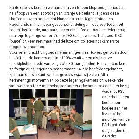
Na de opbouw konden we aanschuiven bij een bbq/feest, gehouden
na afloop van een sportdag van Oranje Gelderland. Tijdens deze
bbq/feest kwam het bericht binnen dat er in Afghanistan een
Nederlands militair, door gevechtshandelingen, was overleden. Dit
bericht betekende, uiteraard, direct einde feest. Dus een ieder terug
naar zijn legeringskamer. Zo ook DKO. Ja., uw leest het goed. DKO
“pupte” dit keer niet maar had de luxe om op legeringskamers te
mogen overnachten.
Voor velen bracht dit goede herinneringen naar boven, geholpen door
het feit dat de kamers er bijna 100% zo uitzagen als in onze
dienstplicht periode van, zeg zo’n, 30 jaar geleden. Een van ons kon
zelfs zijn oude legeringskamer, waar hij 4 jaar heeft doorgebracht,
zien aan de overkant van het gebouw waar wij zaten. Mijn
herinnerings moment van op deze legeringskamers dit weekeinde
was wel toen ik de manschappen kamer opkwa
m daar een ieder bezig
was met PSU
onderhoud, een
beetje een
boekje aan het
lezen of het
inrichten van de
PSU kast. Ook
de geluiden (uit
de radio