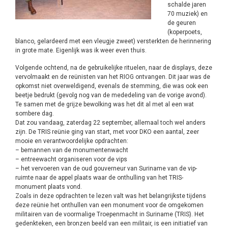
schalde jaren
70 muziek) en
de geuren
(koperpoets,
blanco, gelardeerd met een vleugje zweet) versterkten de herinnering
in grote mate. Eigenlijk was ik weer even thuis.
Volgende ochtend, na de gebruikelijke rituelen, naar de displays, deze
vervolmaakt en de reünisten van het RIOG ontvangen. Dit jaar was de
opkomst niet overweldigend, evenals de stemming, die was ook een
beetje bedrukt (gevolg nog van de mededeling van de vorige avond).
Te samen met de grijze bewolking was het dit al met al een wat
sombere dag.
Dat zou vandaag, zaterdag 22 september, allemaal toch wel anders
zijn. De TRIS reünie ging van start, met voor DKO een aantal, zeer
mooie en verantwoordelijke opdrachten:
– bemannen van de monumentenwacht
– entreewacht organiseren voor de vips
– het vervoeren van de oud gouverneur van Suriname van de vip-
ruimte naar de appel plaats waar de onthulling van het TRIS-
monument plaats vond.
Zoals in deze opdrachten te lezen valt was het belangrijkste tijdens
deze reünie het onthullen van een monument voor de omgekomen
militairen van de voormalige Troepenmacht in Suriname (TRIS). Het
gedenkteken, een bronzen beeld van een militair, is een initiatief van