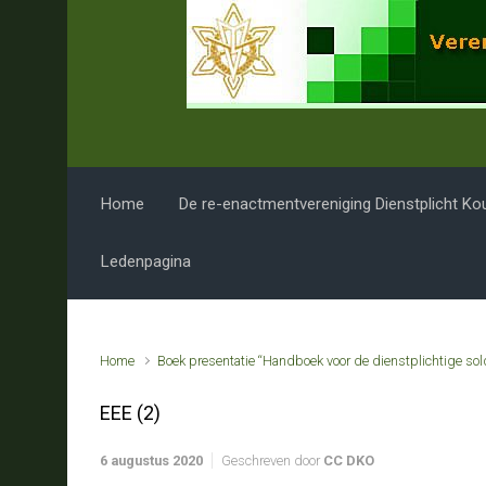
Spring naar de hoofdinhoud
Home
De re-enactmentvereniging Dienstplicht Ko
Ledenpagina
Home
Boek presentatie “Handboek voor de dienstplichtige sol
EEE (2)
6 augustus 2020
Geschreven door
CC DKO