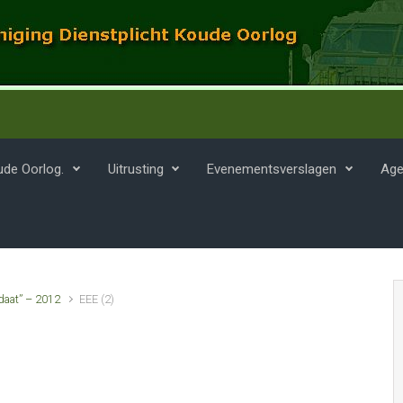
ude Oorlog.
Uitrusting
Evenementsverslagen
Age
daat” – 2012
EEE (2)