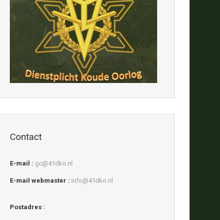
Contact
E-mail :
gc@41dko.nl
E-mail webmaster :
info@41dko.nl
Postadres :