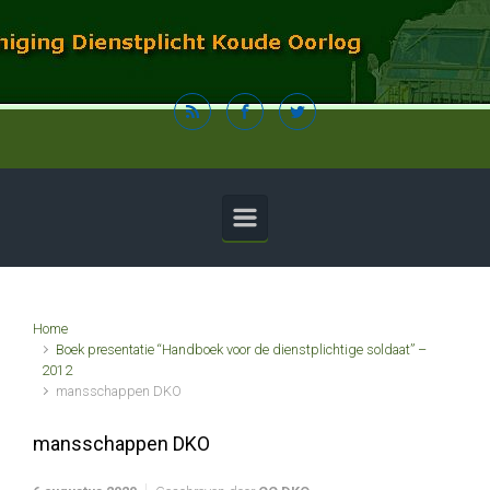
Spring naar de hoofdinhoud
Home
Boek presentatie “Handboek voor de dienstplichtige soldaat” –
2012
mansschappen DKO
mansschappen DKO