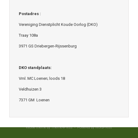
Postadres :
Vereniging Dienstplicht Koude Oorlog (DKO)
Traay 108a
3971 GS Driebergen-Rijssenburg
DKO standplaats:
Vml. MC Loenen; loods 18
Veldhuizen 3
7371 GM Loenen
evolve
theme by Theme4Press • Powered by
WordPress