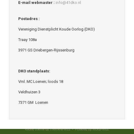
E-mail webmaster :
info@41dko.nl
Postadres :
Vereniging Dienstplicht Koude Oorlog (DKO)
Traay 108a
3971 GS Driebergen-Rijssenburg
DKO standplaats:
Vml. MC Loenen; loods 18
Veldhuizen 3
7371 GM Loenen
evolve
theme by Theme4Press • Powered by
WordPress