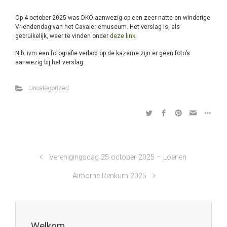
Op 4 october 2025 was DKO aanwezig op een zeer natte en winderige
Vriendendag van het Cavaleriemuseum. Het verslag is, als
gebruikelijk, weer te vinden onder
deze link
.
N.b. ivm een fotografie verbod op de kazerne zijn er geen foto’s
aanwezig bij het verslag.
Uncategorized
Verenigingsdag 25 october 2025 – Loenen
Airborne Renkum 2025
Welkom