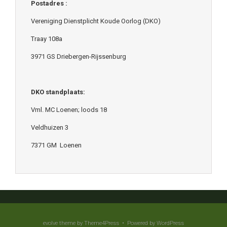
Postadres :
Vereniging Dienstplicht Koude Oorlog (DKO)
Traay 108a
3971 GS Driebergen-Rijssenburg
DKO standplaats:
Vml. MC Loenen; loods 18
Veldhuizen 3
7371 GM Loenen
evolve
theme by Theme4Press • Powered by
WordPress