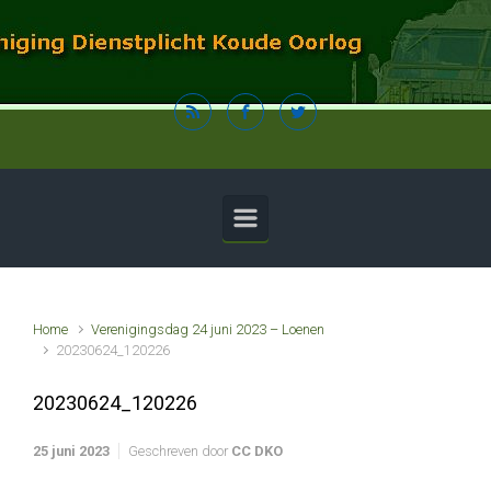
Spring naar de hoofdinhoud
Home
Verenigingsdag 24 juni 2023 – Loenen
20230624_120226
20230624_120226
25 juni 2023
Geschreven door
CC DKO